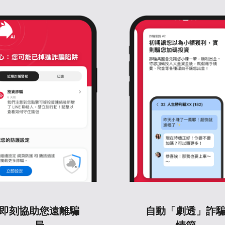
即刻協助您遠離騙
自動「劇透」詐