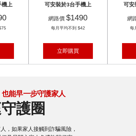
手機上
可安裝於3台手機上
可安
90
$1490
網路價
網
75
每月平均不到 $42
每
立即購買
，也能早一步守護家人
庭守護圈
家人，如果家人接觸到詐騙風險，