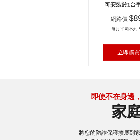
可安裝於1台
$8
網路價
每月平均不到 $
立即購買
即使不在身邊
家
將您的防詐保護擴展到