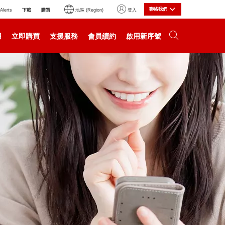
聯絡我們
下載
購買
Alerts
地區 (Region)
登入
用
立即購買
支援服務
會員續約
啟用新序號
局