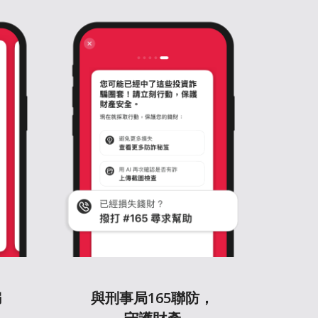
騙
與刑事局165聯防，