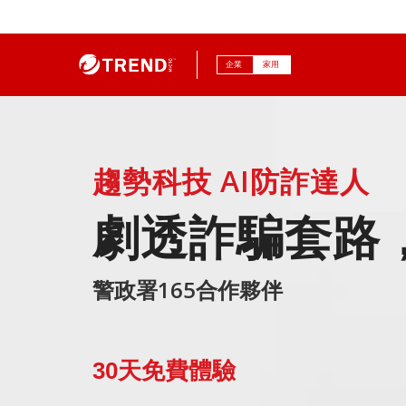
企業
家用
趨勢科技 AI防詐達人
劇透詐騙套路
警政署165合作夥伴
30天免費體驗