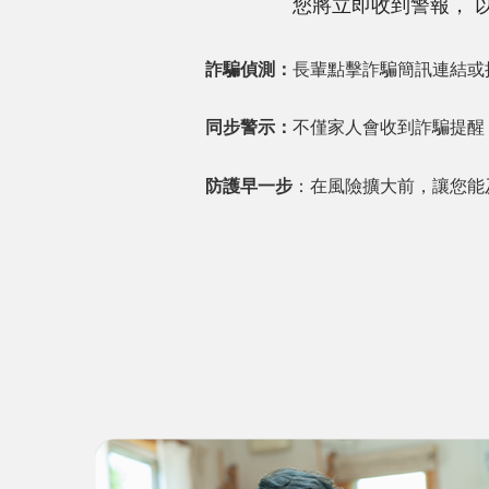
您將立即收到警報， 
詐騙偵測：
長輩點擊詐騙簡訊連結或
同步警示：
不僅家人會收到詐騙提醒
防護早一步
：在風險擴大前，讓您能