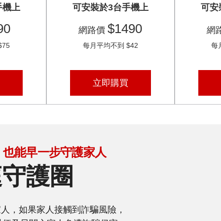
手機上
可安裝於3台手機上
可安
90
$1490
網路價
網
75
每月平均不到 $42
每
立即購買
，也能早一步守護家人
庭守護圈
家人，如果家人接觸到詐騙風險，