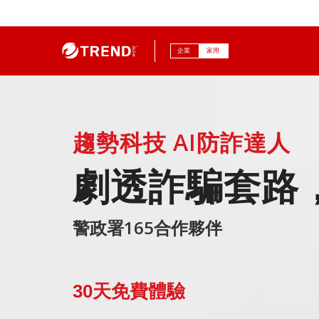
企業
家用
趨勢科技 AI防詐達人
劇透詐騙套路
警政署165合作夥伴
30天免費體驗