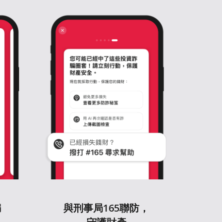
騙
與刑事局165聯防，