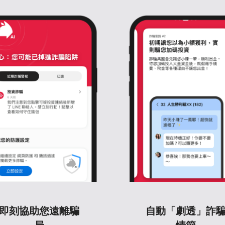
即刻協助您遠離騙
自動「劇透」詐