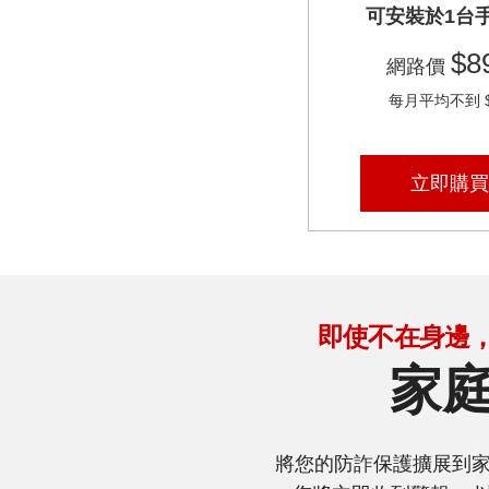
可安裝於1台
$8
網路價
每月平均不到 $
立即購買
即使不在身邊
家
將您的防詐保護擴展到