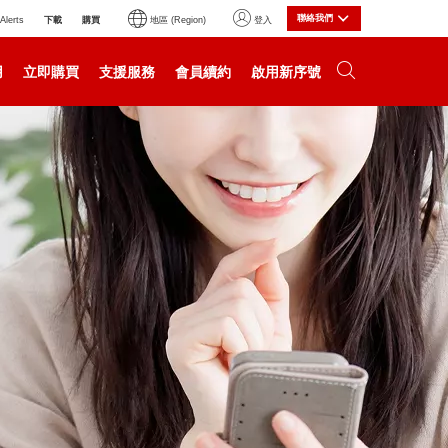
聯絡我們
下載
購買
Alerts
地區 (Region)
登入
用
立即購買
支援服務
會員續約
啟用新序號
局