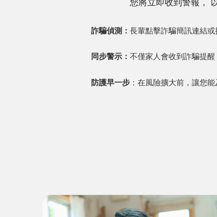
您將立即收到警報， 
詐騙偵測：
長輩點擊詐騙簡訊連結或
同步警示：
不僅家人會收到詐騙提醒
防護早一步
：在風險擴大前，讓您能