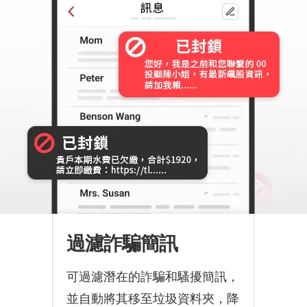
過濾詐騙簡訊
可過濾潛在的詐騙和騷擾簡訊，
並自動將其移至垃圾資料夾，降