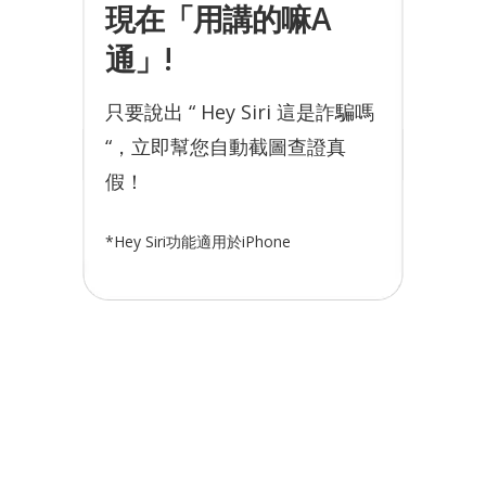
現在「用講的嘛A
通」!
只要說出 “ Hey Siri 這是詐騙嗎
“，立即幫您自動截圖查證真
假！
*Hey Siri功能適用於iPhone