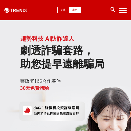
企業
家用
趨勢科技 AI防詐達人
劇透詐騙套路，
助您提早遠離騙局
警政署165合作夥伴
30天免費體驗