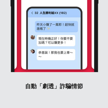
自動「劇透」詐騙情節