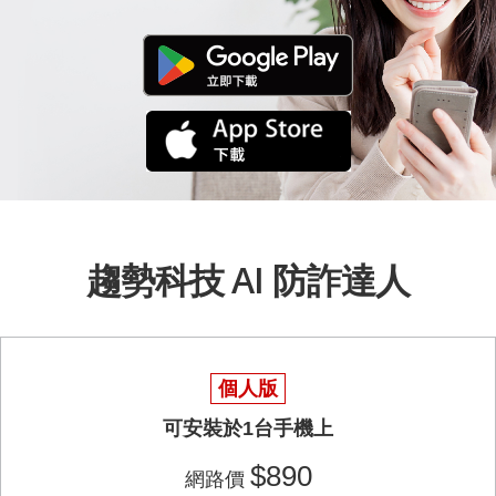
趨勢科技 AI 防詐達人
個人版
可安裝於1台手機上
$890
網路價