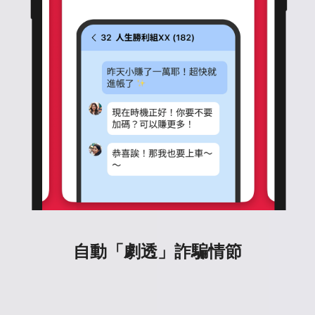
自動「劇透」詐騙情節