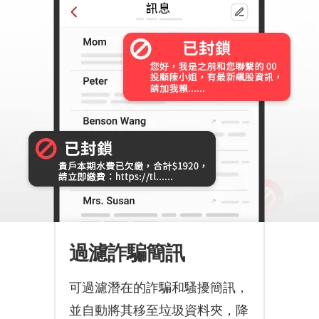
過濾詐騙簡訊
可過濾潛在的詐騙和騷擾簡訊，
並自動將其移至垃圾資料夾，降