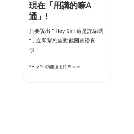
現在「用講的嘛A
通」!
只要說出 “ Hey Siri 這是詐騙嗎
“，立即幫您自動截圖查證真
假！
*Hey Siri功能適用於iPhone