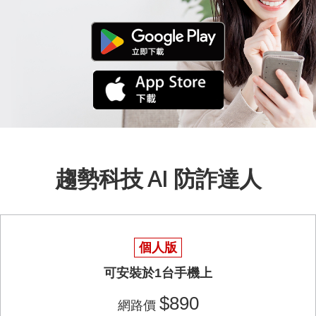
趨勢科技 AI 防詐達人
個人版
可安裝於1台手機上
$890
網路價