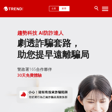
企業
家用
趨勢科技 AI防詐達人
劇透詐騙套路，
助您提早遠離騙局
警政署165合作夥伴
30天免費體驗