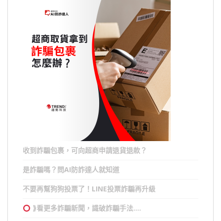
收到詐騙包裹，可向超商申請退貨退款？
是詐騙嗎？問AI防詐達人就知道
不要再幫狗狗投票了！LINE投票詐騙再升級
⟫看更多詐騙新聞，識破詐騙手法….