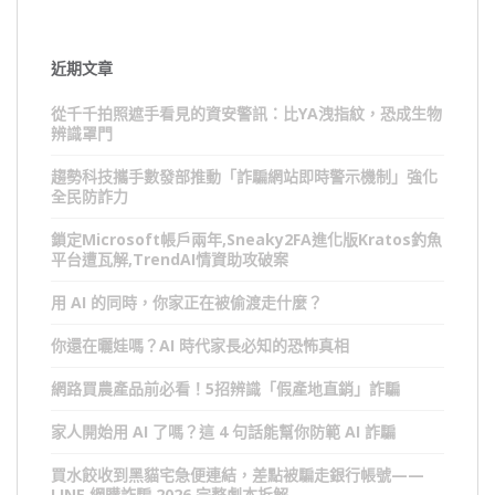
近期文章
從千千拍照遮手看見的資安警訊：比YA洩指紋，恐成生物
辨識罩門
趨勢科技攜手數發部推動「詐騙網站即時警示機制」強化
全民防詐力
鎖定Microsoft帳戶兩年,Sneaky2FA進化版Kratos釣魚
平台遭瓦解,TrendAI情資助攻破案
用 AI 的同時，你家正在被偷渡走什麼？
你還在曬娃嗎？AI 時代家長必知的恐怖真相
網路買農產品前必看！5招辨識「假產地直銷」詐騙
家人開始用 AI 了嗎？這 4 句話能幫你防範 AI 詐騙
買水餃收到黑貓宅急便連結，差點被騙走銀行帳號——
LINE 網購詐騙 2026 完整劇本拆解