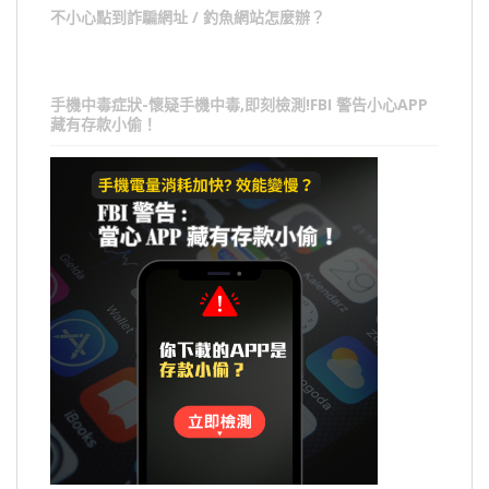
不小心點到詐騙網址 / 釣魚網站怎麼辦？
手機中毒症狀-懷疑手機中毒,即刻檢測!FBI 警告小心APP
藏有存款小偷！