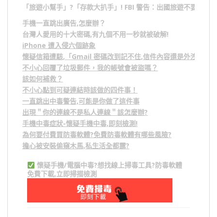
「旅遊小幫手」
?
「存款大扒手」
! FBI
警告：出國旅遊不要做的
手機一直跳出廣告,怎麼辦？
台灣人愛用的十大密碼,有九個不用一秒就被破解!
iPhone 遭入侵六個跡象
懷疑信箱遭駭,「Gmail 密碼改到記不住,信件內容還是外洩？」
不小心回覆了垃圾郵件，我的帳號會被盜嗎？
該如何補救？
不小心點到可疑連結時該做的四件事！
一直跳出中毒警告,可能是你做了這件事
出現＂你的連線不是私人連線＂該怎麼辦?
手機中毒症狀-懷疑手機中毒,即刻檢測!
為何要付費買防毒軟體?免費防毒軟體有哪些風險?
擔心被安裝偷窺木馬,私生活全都露?
懷疑手機/電腦中毒?想找線上掃毒工具?防毒軟體
免費下載,立即掃描檢測