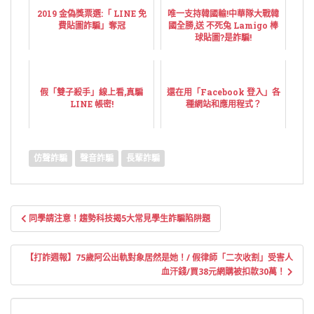
2019 金偽獎票選:「 LINE 免
唯一支持韓國輸!中華隊大戰韓
費貼圖詐騙」奪冠
國全勝,送 不死兔 Lamigo 棒
球貼圖?是詐騙!
假「雙子殺手」線上看,真騙
還在用「Facebook 登入」各
LINE 帳密!
種網站和應用程式？
仿聲詐騙
聲音詐騙
長輩詐騙
文
同學請注意！趨勢科技揭5大常見學生詐騙陷阱題
章
導
【打詐週報】75歲阿公出軌對象居然是她！/ 假律師「二次收割」受害人
覽
血汗錢/買38元網購被扣款30萬！