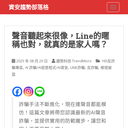
S
資安趨勢部落格
TOGGLE
k
i
p
t
聲音聽起來很像，Line的暱
o
稱也對，就真的是家人嗎？
m
a
i
2025 年 08 月 20 日
趨勢科技 TrendMicro
165反詐
n
,
,
,
,
騙專區
AI 詐騙/AI惡意程式/AI資安
LINE詐騙
反詐騙
帳號被
c
盜
o
n
t
e
n
詐騙手法不斷進化，現在連聲音都能模
t
仿！這篇文章將帶您認識最新的AI聲音
詐騙，並提供實用的防範撇步，讓您和