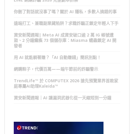
你刪了對話就沒事了嗎？關於 AI 隱私，多數人搞錯的事
遠端打工、兼職副業藏陷阱？求職詐騙正鎖定年輕人下手
資安新聞週報| Meta AI 成資安破口逾 2 萬 IG 帳號遭
盜、2 分鐘癱瘓 73 個儲存庫：Miasma 蠕蟲鎖定 AI 開
發者
用 AI 就能躺著賺？「AI 自動賺錢」簡訊別點！
網購粽子，代價百萬——端午節前的詐騙警示
TrendLife™ 於 COMPUTEX 2026 搶先預覽業界首款家
庭專屬AI助理Kaleida™
資安新聞週報｜AI 讓漏洞武器化從一天縮短到一分鐘