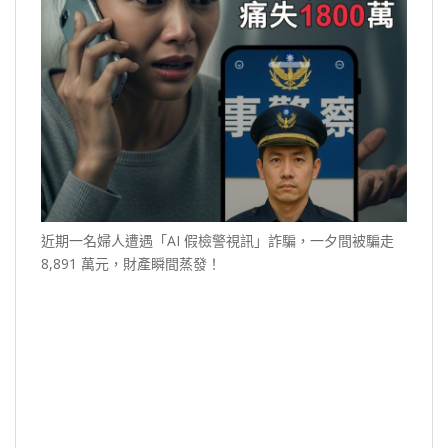
近期一名婦人遭遇「AI 假檢警視訊」詐騙，一夕間被騙走
8,891 萬元，財產瞬間蒸發！