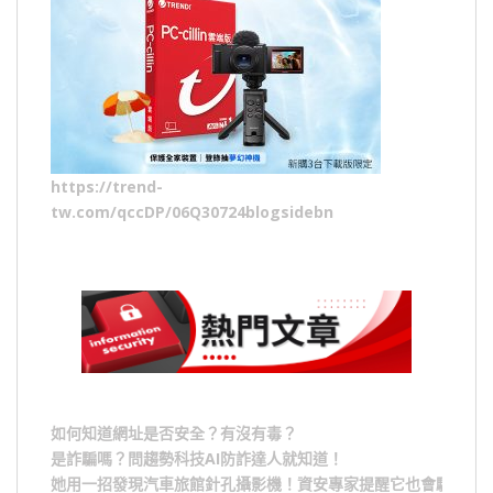
https://trend-
tw.com/qccDP/06Q30724blogsidebn
如何知道網址是否安全？有沒有毒？
是詐騙嗎？問趨勢科技AI防詐達人就知道！
她用一招發現汽車旅館針孔攝影機！資安專家提醒它也會駭人成