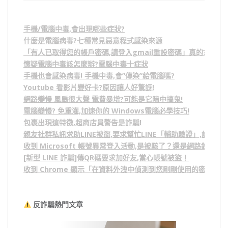
手機/電腦中毒,會出現哪些症狀?
什麼是電腦病毒?七種常見惡意程式感染來源
「有人已取得您的帳戶密碼,請登入gmail重設密碼」真的?假的?
懷疑電腦中毒該怎麼辦?電腦中毒十症狀
手機也會感染病毒! 手機中毒,會”傳染”給電腦嗎?
Youtube 看影片變好卡?原因讓人好驚訝!
網路變慢 風扇很大聲 電費暴增?可能是它暗中搞鬼!
電腦變慢? 免重灌,加速你的 Windows電腦必學技巧!
包裹出現這特徵,超商店員警告是詐騙!
親友社群私訊求助LINE被盜,要求幫忙LINE「輔助驗證」,詐騙
收到 Microsoft 帳號異常登入活動,是被駭了？還是網路釣魚？
[新型 LINE 詐騙]傳QR碼要求加好友,當心帳號被盜！
收到 Chrome 顯示「在資料外洩中偵測到您剛剛使用的密碼」
反詐騙熱門文章